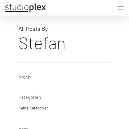
Skip
Men
to
main
content
All Posts By
Stefan
Archiv
Kategorien
Keine Kategorien
Meta